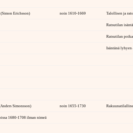
 (Simon Erichsson)
noin 1610-1669
Talollisen ja ra
Ratsutilan isän
Ratsutilan poika
Isäntänä lyhyen
(Anders Simonsson)
noin 1655-1730
Rakuunatilallin
joissa 1680-1708 ilman nimeä