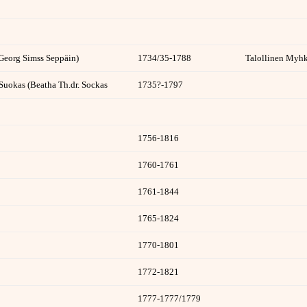
Georg Simss Seppäin)
1734/35-1788
Talollinen Myhk
Suokas (Beatha Th.dr. Sockas
1735?-1797
1756-1816
1760-1761
1761-1844
1765-1824
1770-1801
1772-1821
1777-1777/1779