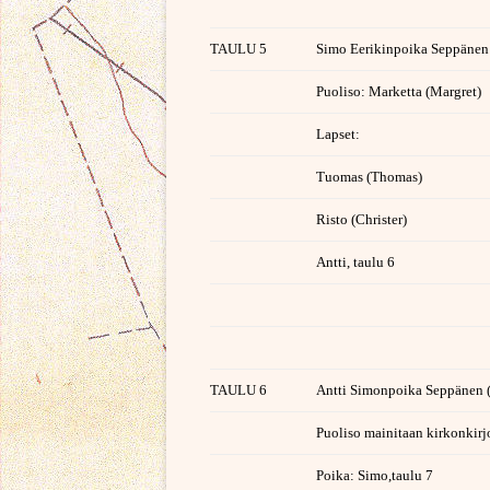
TAULU 5
Simo Eerikinpoika Seppänen
Puoliso: Marketta (Margret)
Lapset:
Tuomas (Thomas)
Risto (Christer)
Antti, taulu 6
TAULU 6
Antti Simonpoika Seppänen 
Puoliso mainitaan kirkonkir
Poika: Simo,taulu 7