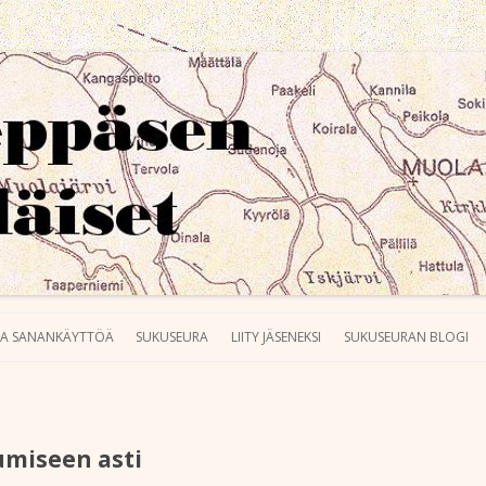
eläiset ry
Siirry sisältöön
TA SANANKÄYTTÖÄ
SUKUSEURA
LIITY JÄSENEKSI
SUKUSEURAN BLOGI
umiseen asti