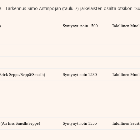
. Tarkennus Simo Antinpojan (taulu 7) jälkeläisten osalta otsikon ”Suk
)
Syntynyt noin 1500
Talollinen Muol
(Erick Seppe/Seppä/Smedh)
Syntynyt noin 1530
Talollinen Muol
 (An Erss Smedh/Seppe)
Syntynyt noin 1555
Talollinen Saus