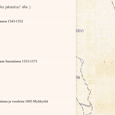
u jakautuu” alla. )
aassa 1543-1552
aan Saustalassa 1553-1575
talassa ja vuodesta 1605 Myhkyrilä