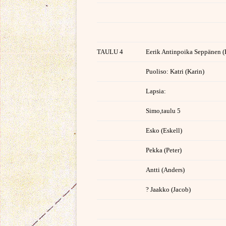
TAULU 4
Eerik Antinpoika Seppänen (
Puoliso: Katri (Karin)
Lapsia:
Simo,taulu 5
Esko (Eskell)
Pekka (Peter)
Antti (Anders)
? Jaakko (Jacob)