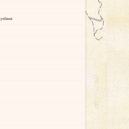
yrilässä