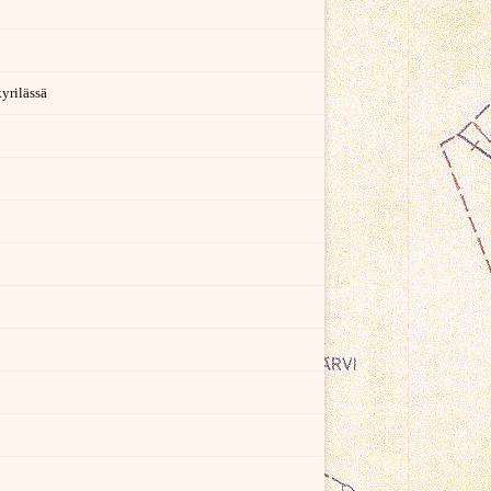
yrilässä