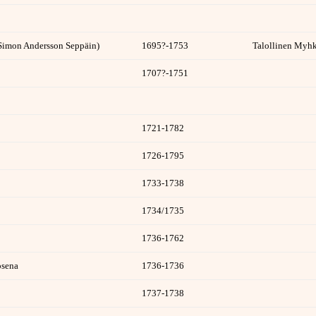
Simon Andersson Seppäin)
1695?-1753
Talollinen Myhk
1707?-1751
1721-1782
1726-1795
1733-1738
1734/1735
1736-1762
osena
1736-1736
1737-1738