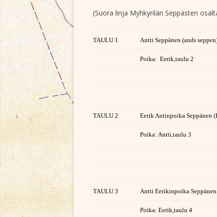
(Suora linja Myhkyrilän Seppästen osalta
TAULU 1
Antti Seppänen (ands seppen
Poika: Eerik,taulu 2
TAULU 2
Eerik Antinpoika Seppänen 
Poika: Antti,taulu 3
TAULU 3
Antti Eerikinpoika Seppänen
Poika: Eerik,taulu 4