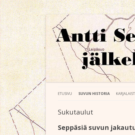
Antti Seppäsen jälk
ETUSIVU
SUVUN HISTORIA
KARJALAIS
Sukutaulut
Seppäsiä suvun jakaut