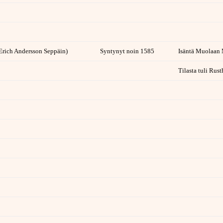
Erich Andersson Seppäin)
Syntynyt noin 1585
Isäntä Muolaan 
Tilasta tuli Rus