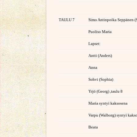
TAULU 7
Simo Antinpoika Seppänen (
Puoliso Maria
Lapset:
Antti (Anders)
Anna
Sohvi (Sophia)
Yrjö (Georg) ,taulu 8
Maria syntyi kaksosena
Varpu (Walborg) syntyi kaks
Beata