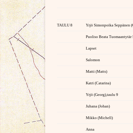
TAULU 8
Yrjö Simonpoika Seppänen (
Puoliso Beata Tuomaantytär 
Lapset
Salomon
Matti (Matts)
Katri (Catarina)
Yrjö (Georg),taulu 9
Juhana (Johan)
Mikko (Michell)
Anna