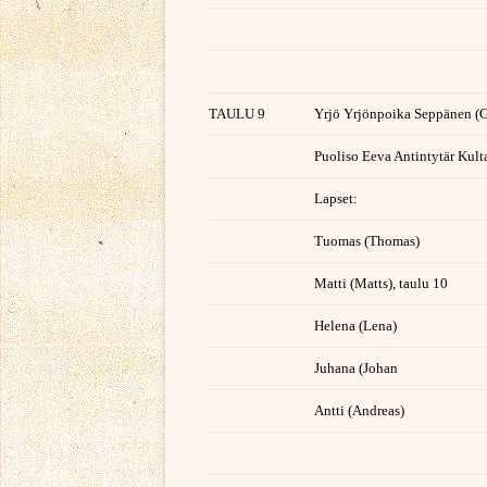
TAULU 9
Yrjö Yrjönpoika Seppänen (G
Puoliso Eeva Antintytär Kult
Lapset:
Tuomas (Thomas)
Matti (Matts), taulu 10
Helena (Lena)
Juhana (Johan
Antti (Andreas)