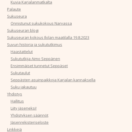
Kuvia Karjalanmatkalta
Palaute
Sukuseura
Onnistunut sukukokous Narvassa
Sukuseuran blogi
Sukuseuran kokous Ilolan maatilalla 19.8.2023
Suvun historia ja sukututkimus
Haastattelut
Sukututkija Aimo Seppänen
Ensimmäiset tunnetut Seppäset
Sukutaulut
Seppästen asuinpaikkoja Karjalan kannaksella
Suku jakautuu
Yhdistys
Hallitus
Liity jäseneksi!
Yhdistyksen säännöt
Jäsenrekisteriseloste
Linkkejä