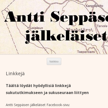
Antti Seppäsen jälkeläiset ry
Siirry sisältöön
Valikko
Linkkejä
Täältä löydät hyödyllisiä linkkejä
sukututkimukseen ja sukuseuraan liittyen
Antti Seppäsen jälkeläiset Facebook-sivu: