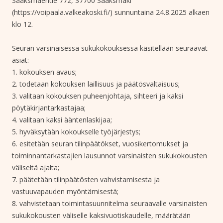
Sääksmäentie 772, 37700 Sääksmäki
(https://voipaala.valkeakoski.fi/) sunnuntaina 24.8.2025 alkaen
klo 12.
Seuran varsinaisessa sukukokouksessa käsitellään seuraavat
asiat:
1. kokouksen avaus;
2. todetaan kokouksen laillisuus ja päätösvaltaisuus;
3. valitaan kokouksen puheenjohtaja, sihteeri ja kaksi
pöytäkirjantarkastajaa;
4. valitaan kaksi ääntenlaskijaa;
5. hyväksytään kokoukselle työjärjestys;
6. esitetään seuran tilinpäätökset, vuosikertomukset ja
toiminnantarkastajien lausunnot varsinaisten sukukokousten
väliseltä ajalta;
7. päätetään tilinpäätösten vahvistamisesta ja
vastuuvapauden myöntämisestä;
8. vahvistetaan toimintasuunnitelma seuraavalle varsinaisten
sukukokousten väliselle kaksivuotiskaudelle, määrätään