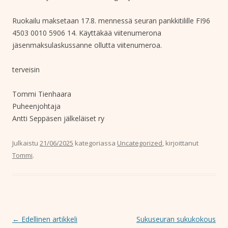
Ruokailu maksetaan 17.8. mennessä seuran pankkitilille FI96
4503 0010 5906 14. Käyttäkää viitenumerona
jäsenmaksulaskussanne ollutta viitenumeroa.
terveisin
Tommi Tienhaara
Puheenjohtaja
Antti Seppäsen jälkeläiset ry
Julkaistu
21/06/2025
kategoriassa
Uncategorized
, kirjoittanut
Tommi
.
Artikkelien selaus
←
Edellinen artikkeli
Sukuseuran sukukokous