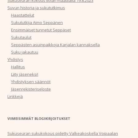
Sukuseuran kokous Ilolan maatilalla 19.8.2023
Suvun historia ja sukututkimus
Haastattelut
Sukututkija Aimo Seppänen
Ensimmäiset tunnetut Seppäset
Sukutaulut
Seppästen asuinpaikkoja Karjalan kannaksella
Suku jakautuu
Yhdistys
Hallitus
Liity jäseneksi!
Yhdistyksen säännöt
Jäsenrekisteriseloste
Linkkejä
VIIMEISIMMÄT BLOGIKIRJOITUKSET
Sukuseuran sukukokous pidetty Valkeakoskella Voipaalan