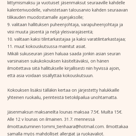
liittymismaksu ja vuotuiset jäsenmaksut seuraaville kahdelle
kalenterivuodelle, vahvistetaan talousarvio kahden seuraavan
tilikauden muodostamalle ajanjaksolle;
9. valitaan hallituksen puheenjohtaja, varapuheenjohtaja ja
viisi muuta jäsentä ja neljä yleisvarajäsentä;
10. valitaan kaksi tilintarkastajaa ja kaksi varatilintarkastajaa;
11. muut kokouskutsussa mainitut asiat.
Mikäli sukuseuran jäsen haluaa saada jonkin asian seuran
varsinaisen sukukokouksen käsiteltäväksi, on hänen
ilmoitettava siitä hallitukselle kirjallisesti niin hyvissä ajoin,
että asia voidaan sisällyttää kokouskutsuun.
Kokouksen lisäksi tälläkin kertaa on järjestetty halukkaille
yhteinen ruokailu, perinteistä tietokilpailua unohtamatta.
Jäsenmaksun maksaneilta lounas maksaa 7.5€. Muilta 15€.
Alle 12 v lounas on ilmainen. 31.7. mennessä
ilmoittautuminen tommi_tienhaara@hotmail.com. Ilmoittakaa
samalla myös mahdolliset allergiat ja ruokavaliot.